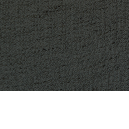
Aviso Legal
|
Políítica