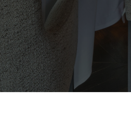
C/ Marqués de la Ensenada, 14 - Madrid
+34 91 737 71 10 - info@espaciocfg.com - eventos@espaciocfg.com
Más información sobre el Club
 de privacidad
|
Política de cookies
|
Política sistema interno de informació
Todos los derechos reservados Restauración Club Financiero Génova